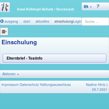
Insel-Kühkopf-Schule
/ Stockstadt
ausgang
start
aktuelles
einschulung
Login
Einschulung
Elternbrief - Testinfo
Aktionen
Impressum
Datenschutz
Haftungsausschluss
Nadine Hintz
|
29.7.2021